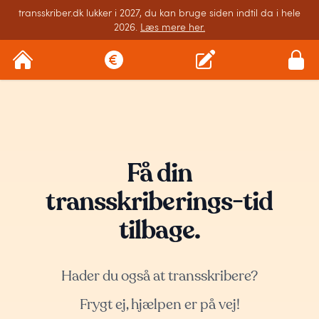
transskriber.dk lukker i 2027, du kan bruge siden indtil da i hele
2026.
Læs mere her.
Få din
transskriberings-tid
tilbage.
Hader du også at transskribere?
Frygt ej, hjælpen er på vej!